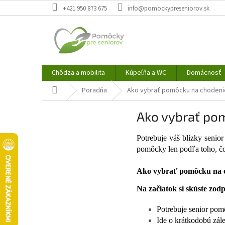
Prejsť
+421 950 873 675
info@pomockypreseniorov.sk
na
obsah
Chôdza a mobilita
Kúpeľňa a WC
Domácnosť
Domov
Poradňa
Ako vybrať pomôcku na chodeni
Ako vybrať po
Potrebuje váš blízky seni
pomôcky len podľa toho, čo
Ako vybrať pomôcku na 
Na začiatok si skúste zod
Potrebuje senior po
Ide o krátkodobú zále