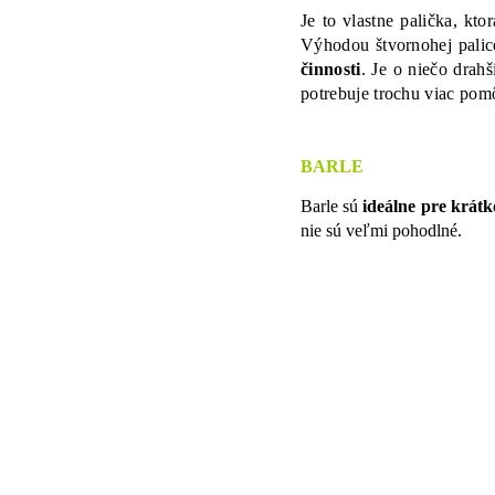
Je to vlastne palička, kto
Výhodou štvornohej palic
činnosti
. Je o niečo drahš
potrebuje trochu viac pomô
BARLE
Barle sú
ideálne pre krát
nie sú veľmi pohodlné.