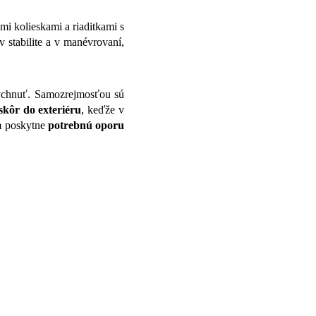
mi kolieskami a riaditkami s
 stabilite a v manévrovaní,
ddýchnuť. Samozrejmosťou sú
skôr do exteriéru
, keďže v
ým poskytne
potrebnú oporu