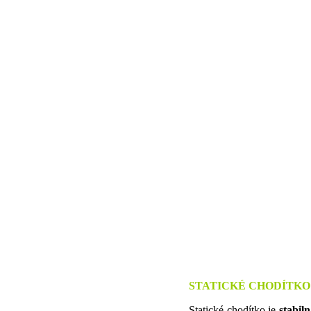
STATICKÉ
CHODÍTKO
Statické chodítko je
stabil