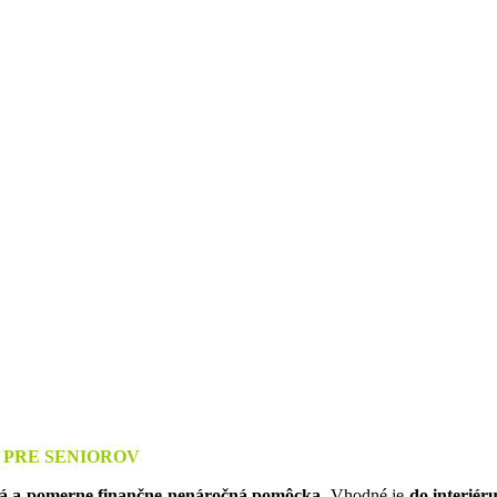
 PRE SENIOROV
ná a pomerne finančne nenáročná pomôcka
. Vhodné je
do interiér