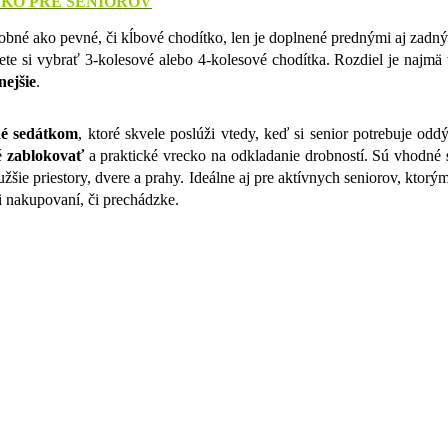
KO PRE SENIOROV
bné ako pevné, či kĺbové chodítko, len je doplnené prednými aj zadný
te si vybrať 3-kolesové alebo 4-kolesové chodítka. Rozdiel je najmä v
nejšie
.
é sedátkom
, ktoré skvele poslúži vtedy, keď si senior potrebuje o
é
zablokovať
a praktické vrecko na odkladanie drobností. Sú vhodné
užšie priestory, dvere a prahy. Ideálne aj pre aktívnych seniorov, ktor
i nakupovaní, či prechádzke.