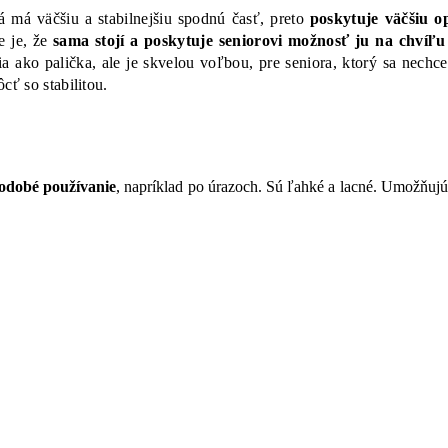
rá má väčšiu a stabilnejšiu spodnú časť, preto
poskytuje väčšiu o
e je, že
sama stojí a poskytuje seniorovi možnosť ju na chvíľu
ia ako palička, ale je skvelou voľbou, pre seniora, ktorý sa nechce
cť so stabilitou.
kodobé používanie
, napríklad po úrazoch. Sú ľahké a lacné. Umožňuj