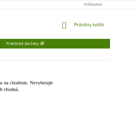
FAQ - ČASTO KLADENÉ OTÁZKY
DOPRAVA A PLATBA
Prihlásenie
OBCHODNÉ P
NÁKUPNÝ
Prázdny košík
KOŠÍK
Praktické darčeky 🎁
u na chodenie. Nevyberajte
ch vhodná.