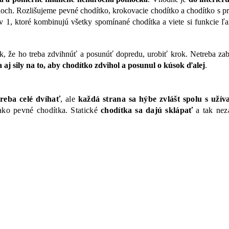
och. Rozlišujeme pevné chodítko, krokovacie chodítko a chodítko s p
v 1, ktoré kombinujú všetky spomínané chodítka a viete si funkcie ľ
ak, že ho treba zdvihnúť a posunúť dopredu, urobiť krok. Netreba za
aj sily na to, aby chodítko zdvihol a posunul o kúsok ďalej
.
treba celé dvíhať
, ale
každá strana sa hýbe zvlášt spolu s uží
 ako pevné chodítka. Statické
chodítka sa dajú sklápať
a tak nez