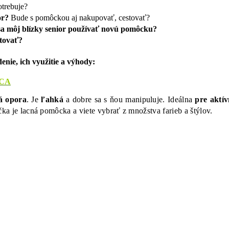
trebuje?
or?
Bude s pomôckou aj nakupovať, cestovať?
sa môj blízky senior používať novú pomôcku?
tovať?
ie, ich využitie a výhody:
CA
á opora
. Je
ľahká
a dobre sa s ňou manipuluje. Ideálna
pre aktív
čka je lacná pomôcka a viete vybrať z množstva farieb a štýlov.