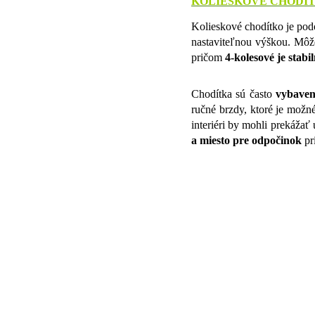
KOLIESKOVÉ
CHODÍT
Kolieskové chodítko je podo
nastaviteľnou výškou. Môže
pričom
4-kolesové je stabil
Chodítka sú často
vybaven
ručné brzdy, ktoré je možn
interiéri by mohli prekážať 
a miesto pre odpočinok
pr