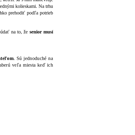
rednými kolieskami. Na trhu
ahko prehodiť podľa potrieb
búdať na to, že
senior musí
vateľom
. Sú jednoduché na
aberú veľa miesta keď ich