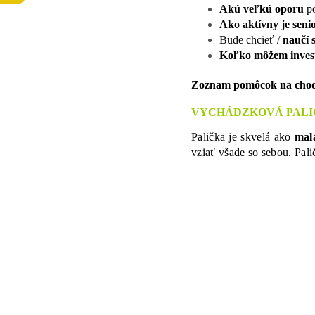
Akú veľkú oporu
po
Ako aktívny je seni
Bude chcieť /
naučí 
Koľko môžem inves
Zoznam pomôcok na choden
VYCHÁDZKOVÁ PALI
Palička je skvelá ako
mal
vziať všade so sebou. Pali