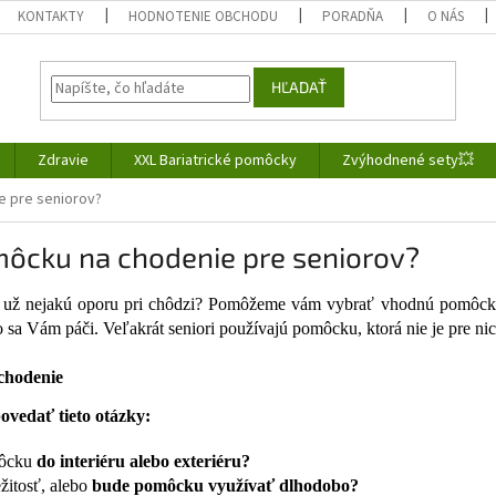
KONTAKTY
HODNOTENIE OBCHODU
PORADŇA
O NÁS
HĽADAŤ
Zdravie
XXL Bariatrické pomôcky
Zvýhodnené sety💥
e pre seniorov?
môcku na chodenie pre seniorov?
or už nejakú oporu pri chôdzi? Pomôžeme vám vybrať vhodnú pomôck
 sa Vám páči. Veľakrát seniori používajú pomôcku, ktorá nie je pre ni
chodenie
povedať tieto otázky:
môcku
do interiéru alebo exteriéru?
žitosť, alebo
bude pomôcku využívať dlhodobo?