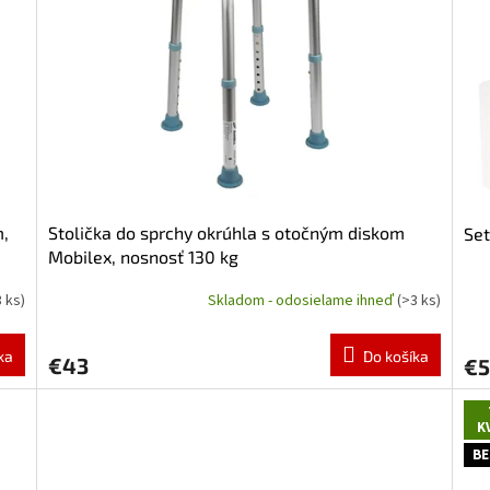
m,
Stolička do sprchy okrúhla s otočným diskom
Set
Mobilex, nosnosť 130 kg
3 ks)
Skladom - odosielame ihneď
(>3 ks)
Priemerné
hodnotenie
produktu
ka
Do košíka
€43
€5
je
4,5
z
K
5
hviezdičiek.
BE