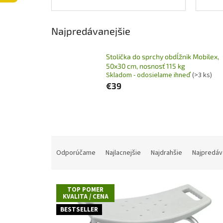
Najpredávanejšie
Stolička do sprchy obdĺžnik Mobilex,
50x30 cm, nosnosť 115 kg
Skladom - odosielame ihneď
(>3 ks)
€39
Výpis produktov
R
a
Odporúčame
Najlacnejšie
Najdrahšie
Najpredáv
d
e
n
TOP POMER
i
KVALITA / CENA
e
BESTSELLER
p