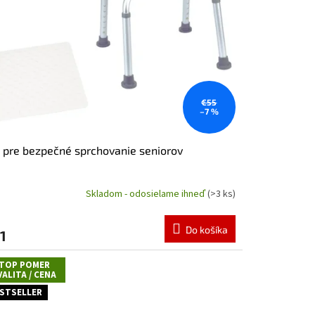
€55
–7 %
 pre bezpečné sprchovanie seniorov
Skladom - odosielame ihneď
(>3 ks)
Do košíka
1
TOP POMER
VALITA / CENA
STSELLER