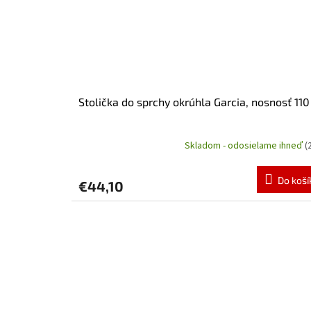
Stolička do sprchy okrúhla Garcia, nosnosť 110
Skladom - odosielame ihneď
(
Priemerné
hodnotenie
produktu
Do koší
€44,10
je
5,0
z
5
hviezdičiek.