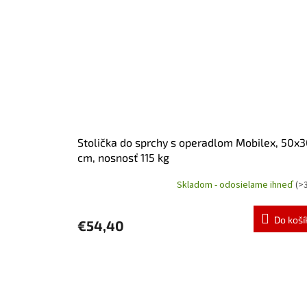
Stolička do sprchy s operadlom Mobilex, 50x
cm, nosnosť 115 kg
Skladom - odosielame ihneď
(>
Priemerné
hodnotenie
produktu
Do koší
€54,40
je
5,0
z
5
hviezdičiek.