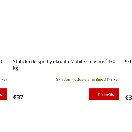
30
Stolička do sprchy okrúhla Mobilex, nosnosť 130
Sch
kg
3 ks)
Skladom - odosielame ihneď
(>3 ks)
Pri
hod
pro
ka
Do košíka
€37
€3
je
5,0
z
5
hvie