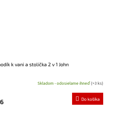
odík k vani a stolička 2 v 1 John
Skladom - odosielame ihneď
(>3 ks)
emerné
notenie
duktu
Do košíka
6
zdičiek.