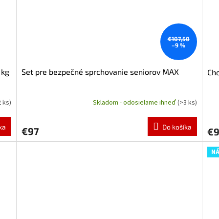
€107,50
–9 %
 kg
Set pre bezpečné sprchovanie seniorov MAX
Cho
2 ks)
Skladom - odosielame ihneď
(>3 ks)
Pri
hod
pro
ka
Do košíka
€97
€
je
5,0
z
NÁ
5
hvie