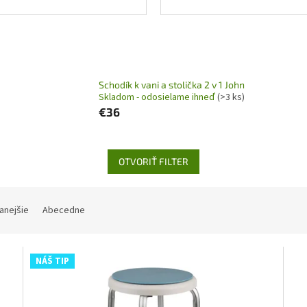
Schodík k vani a stolička 2 v 1 John
Skladom - odosielame ihneď
(>3 ks)
€36
OTVORIŤ FILTER
anejšie
Abecedne
NÁŠ TIP