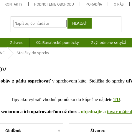
KONTAKTY
HODNOTENIE OBCHODU
PORADŇA
O NÁS
HĽADAŤ
Zdravie
XXL Bariatrické pomôcky
Zvýhodnené sety💥
 WC
Stoličky do sprchy
ov
 obáv z pádu osprchovať
v sprchovom kúte.
Stolička do sprchy
uľ
Tipy ako vybrať vhodnú pomôcku do kúpeľne nájdete
TU
.
t seniorom a ich opatrovateľom už dnes -
objednajte a
tovar máte 
Obdĺžnik
Štvorec