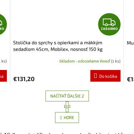
Z
Z
MO
ZADARMO
A
A
Stolička do sprchy s opierkami a mäkkým
Mul
D
D
sedadlom 45cm, Mobilex, nosnosť 150 kg
A
A
1 ks)
Skladom - odosielame ihneď
(1 ks)
R
R
ka
Do košíka
€131,20
€1
M
M
O
O
NAČÍTAŤ ĎALŠIE 2
S
1
2
O
t
r
v
HORE
á
l
n
á
k
d