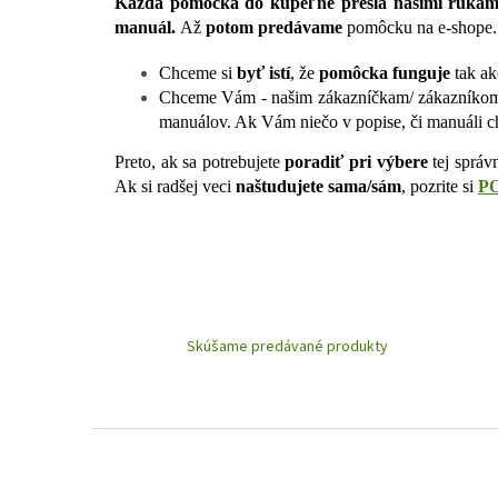
Každá
pomôcka do kúpeľne
prešla našimi rukam
manuál.
Až
potom predávame
pomôcku na e-shope
Chceme si
byť istí
, že
pomôcka funguje
tak ak
Chceme Vám - našim zákazníčkam/ zákazníko
manuálov. Ak Vám niečo v popise, či manuáli
Preto, ak sa potrebujete
poradiť pri výbere
tej sprá
Ak si radšej veci
naštudujete sama/sám
, pozrite si
P
Skúšame predávané produkty
Z
á
p