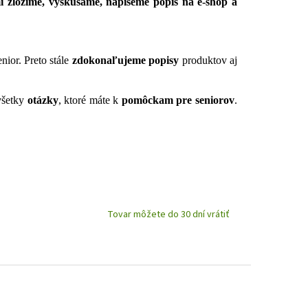
i zložíme, vyskúšame, napíšeme popis na e-shop a
nior. Preto stále
zdokonaľujeme popisy
produktov aj
všetky
otázky
, ktoré máte k
pomôckam pre seniorov
.
Tovar môžete do 30 dní vrátiť