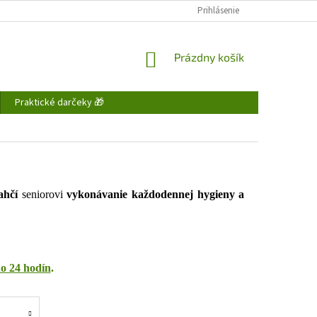
FAQ - ČASTO KLADENÉ OTÁZKY
DOPRAVA A PLATBA
Prihlásenie
OBCHODNÉ P
NÁKUPNÝ
Prázdny košík
KOŠÍK
Praktické darčeky 🎁
ahčí
seniorovi
vykonávanie každodennej hygieny a
do 24 hodín
.