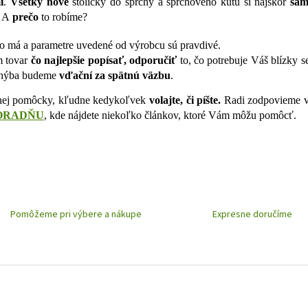
o
i
.
Všetky nové
stoličky do sprchy a sprchového kútu si najskôr
sam
a
v
. A
prečo
to robíme?
c
a
i
n
o má a parametre uvedené od výrobcu sú pravdivé.
e
i
e
p
m tovar
čo najlepšie popísať, odporučiť
to, čo potrebuje Váš blízky se
r
 chýba budeme
vďační za spätnú väzbu
.
v
k
vnej pomôcky, kľudne kedykoľvek
volajte, či píšte.
Radi zodpovieme 
y
ORADŇU
, kde nájdete niekoľko článkov, ktoré Vám môžu pomôcť.
v
ý
p
i
s
u
Pomôžeme pri výbere a nákupe
Expresne doručíme