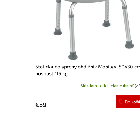
r
o
d
u
k
t
o
v
Stolička do sprchy obdĺžnik Mobilex, 50x30 c
nosnosť 115 kg
Skladom - odosielame ihneď
(>
Priemerné
hodnotenie
produktu
Do koší
€39
je
5,0
z
5
hviezdičiek.