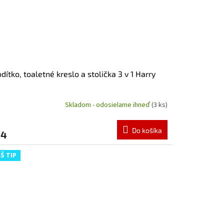
dítko, toaletné kreslo a stolička 3 v 1 Harry
Skladom - odosielame ihneď
(3 ks)
emerné
notenie
duktu
Do košíka
94
Š TIP
zdičiek.