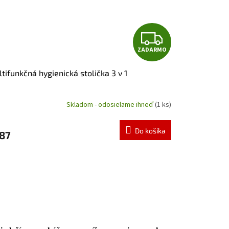
Z
ZADARMO
A
tifunkčná hygienická stolička 3 v 1
D
A
Skladom - odosielame ihneď
(1 ks)
R
Do košíka
87
M
O