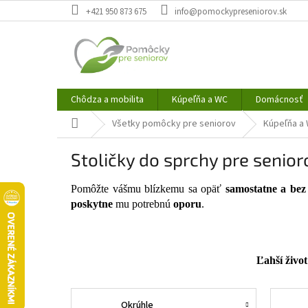
Prejsť
+421 950 873 675
info@pomockypreseniorov.sk
na
obsah
Chôdza a mobilita
Kúpeľňa a WC
Domácnosť
Domov
Všetky pomôcky pre seniorov
Kúpeľňa a
Stoličky do sprchy pre senior
Pomôžte vášmu blízkemu sa opäť
samostatne a bez
poskytne
mu potrebnú
oporu
.
Ľahší živo
Okrúhle