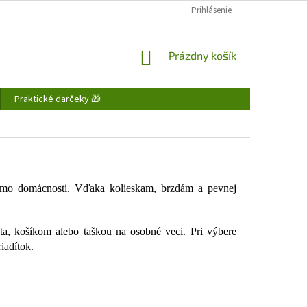
FAQ - ČASTO KLADENÉ OTÁZKY
DOPRAVA A PLATBA
Prihlásenie
OBCHODNÉ P
NÁKUPNÝ
Prázdny košík
KOŠÍK
Praktické darčeky 🎁
imo domácnosti. Vďaka kolieskam, brzdám a pevnej
ta, košíkom alebo taškou na osobné veci. Pri výbere
iadítok.