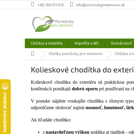
Prejsť
+421 950 873 675
info@pomockypreseniorov.sk
na
obsah
Chôdza a mobilita
Kúpeľňa a WC
Domácnosť
Domov
Všetky pomôcky pre seniorov
Chôdza a m
Kolieskové chodítka do exter
Kolieskové chodítka do exteriéru sú praktickou p
konštrukcii ponúkajú
dobrú oporu
pri používaní na c
V ponuke nájdete vonkajšie chodítka s rôznym typom
odporúčame sledovať najmä
nosnosť, hmotnosť, šírk
Ak hľadáte chodítko:
s
nastaviteľnou výškou
sedátka aj riadítok - 