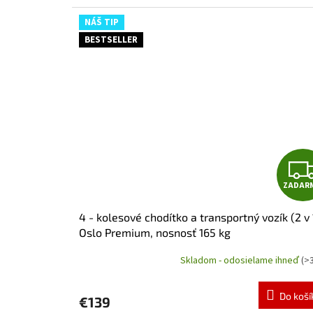
4,7
z
NÁŠ TIP
5
BESTSELLER
hviezdičiek.
ZADAR
4 - kolesové chodítko a transportný vozík (2 v 
Oslo Premium, nosnosť 165 kg
Skladom - odosielame ihneď
(>
Priemerné
hodnotenie
produktu
Do koší
€139
je