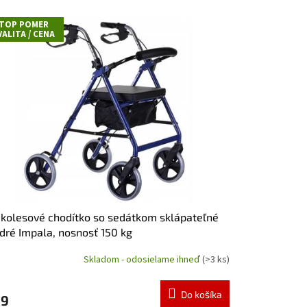
TOP POMER
VALITA / CENA
 kolesové chodítko so sedátkom sklápateľné
ré Impala, nosnosť 150 kg
Skladom - odosielame ihneď
(>3 ks)
emerné
notenie
duktu
Do košíka
99