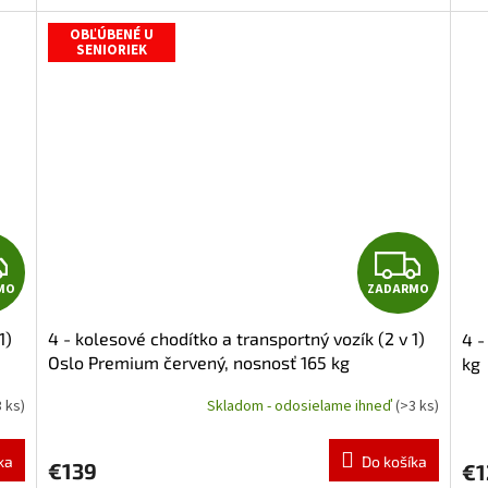
M
M
5,0
4,6
z
z
OBĽÚBENÉ U
O
O
SENIORIEK
5
5
hviezdičiek.
hvie
Z
Z
MO
ZADARMO
A
A
1)
4 - kolesové chodítko a transportný vozík (2 v 1)
4 -
D
D
Oslo Premium červený, nosnosť 165 kg
kg
A
A
3 ks)
Skladom - odosielame ihneď
(>3 ks)
Priemerné
Pri
hodnotenie
hod
R
R
produktu
pro
ka
Do košíka
€139
€1
je
je