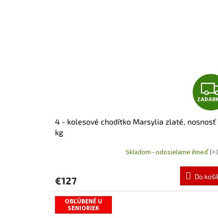
ZADAR
4 - kolesové chodítko Marsylia zlaté, nosnosť
kg
Skladom - odosielame ihneď
(>
Do koší
€127
OBĽÚBENÉ U
SENIORIEK