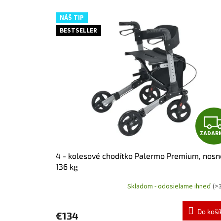
e
n
NÁŠ TIP
i
BESTSELLER
e
p
r
o
d
u
k
t
o
v
ZADAR
4 - kolesové chodítko Palermo Premium, nosn
136 kg
Skladom - odosielame ihneď
(>
Priemerné
hodnotenie
produktu
Do koší
€134
je