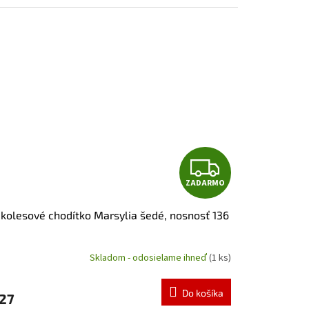
zdičiek.
Z
ZADARMO
A
 kolesové chodítko Marsylia šedé, nosnosť 136
D
A
Skladom - odosielame ihneď
(1 ks)
emerné
notenie
R
duktu
Do košíka
27