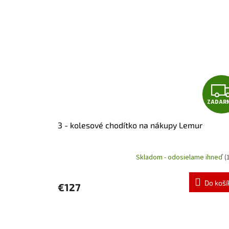
ZADAR
3 - kolesové chodítko na nákupy Lemur
Skladom - odosielame ihneď
(
Priemerné
hodnotenie
produktu
Do koší
€127
je
4,5
z
5
hviezdičiek.