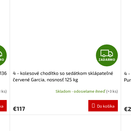
Z
Z
MO
ZADARMO
A
A
 136
4 - kolesové chodítko so sedátkom sklápateľné
4 -
D
D
červené Garcia, nosnosť 125 kg
Pum
A
A
3 ks)
Skladom - odosielame ihneď
(>3 ks)
Priemerné
hodnotenie
R
R
produktu
ka
Do košíka
€117
€
je
M
M
5,0
z
O
O
5