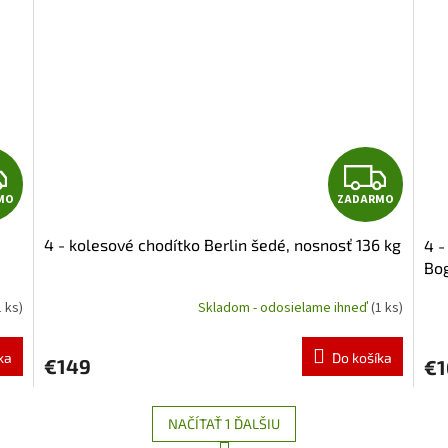
hviezdičiek.
Z
Z
MO
ZADARMO
A
A
4 - kolesové chodítko Berlin šedé, nosnosť 136 kg
4 -
D
D
Bog
A
A
1 ks)
Skladom - odosielame ihneď
(1 ks)
Pri
hod
R
R
pro
ka
Do košíka
€149
€1
je
M
M
4,8
z
O
O
NAČÍTAŤ 1 ĎALŠIU
5
hvie