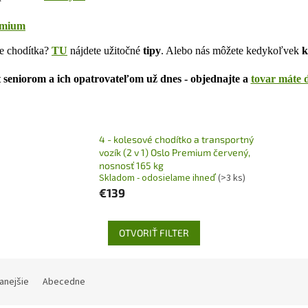
emium
e chodítka?
TU
nájdete užitočné
tipy
. Alebo nás môžete kedykoľvek
k
 seniorom a ich opatrovateľom už dnes - objednajte a
tovar máte 
4 - kolesové chodítko a transportný
vozík (2 v 1) Oslo Premium červený,
nosnosť 165 kg
Skladom - odosielame ihneď
(>3 ks)
€139
OTVORIŤ FILTER
anejšie
Abecedne