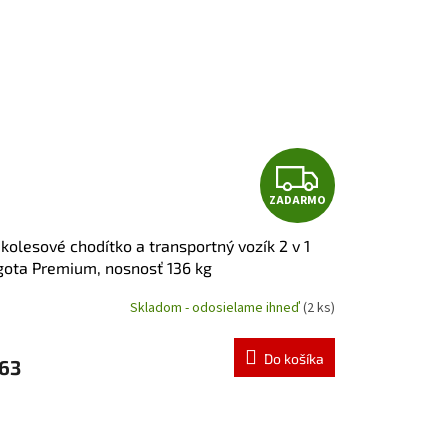
Z
ZADARMO
A
 kolesové chodítko a transportný vozík 2 v 1
D
ota Premium, nosnosť 136 kg
A
Skladom - odosielame ihneď
(2 ks)
emerné
notenie
R
duktu
Do košíka
63
M
O
zdičiek.