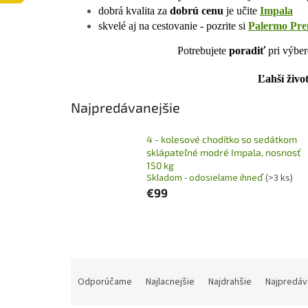
dobrá kvalita za
dobrú cenu
je učite
Impala
skvelé aj na cestovanie - pozrite si
Palermo Pr
Potrebujete
poradiť
pri výber
Ľahší život
Najpredávanejšie
4 - kolesové chodítko so sedátkom
sklápateľné modré Impala, nosnosť
150 kg
Skladom - odosielame ihneď
(>3 ks)
€99
Výpis produktov
R
a
Odporúčame
Najlacnejšie
Najdrahšie
Najpredáv
d