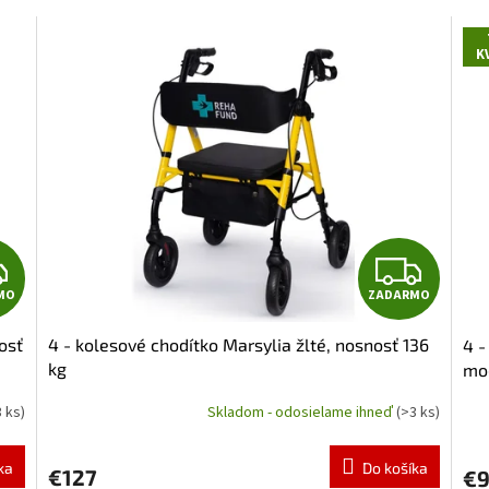
K
Z
Z
MO
ZADARMO
A
A
osť
4 - kolesové chodítko Marsylia žlté, nosnosť 136
4 -
D
D
kg
mod
A
A
3 ks)
Skladom - odosielame ihneď
(>3 ks)
Priemerné
Pri
hodnotenie
hod
R
R
produktu
pro
ka
Do košíka
€127
€
je
je