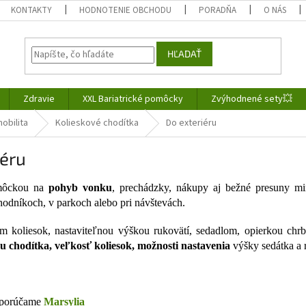
KONTAKTY
HODNOTENIE OBCHODU
PORADŇA
O NÁS
HĽADAŤ
Zdravie
XXL Bariatrické pomôcky
Zvýhodnené sety💥
obilita
Kolieskové chodítka
Do exteriéru
iéru
omôckou na
pohyb vonku
, prechádzky, nákupy aj bežné presuny m
hodníkoch, v parkoch alebo pri návštevách.
 koliesok, nastaviteľnou výškou rukovätí, sedadlom, opierkou chrb
u chodítka, veľkosť koliesok, možnosti nastavenia
výšky sedátka a r
odporúčame
Marsylia