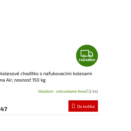
Z
ZADARMO
A
 kolesové chodítko s nafukovacími kolesami
D
a Air, nosnosť 150 kg
A
Skladom - odosielame ihneď
(1 ks)
R
Do košíka
247
M
O