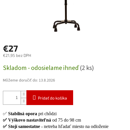
€27
€21,95 bez DPH
Jednotková
Skladom - odosielame ihneď
(2 ks)
cena:
Môžeme doručiť do:
13.8.2026
Pridať do košíka
✅
Stabilná opora
pri chôdzi
✅
Výškovo nastaviteľná
od 75 do 98 cm
✅
Stojí samostatne -
netreba hľadať miesto na odloženie