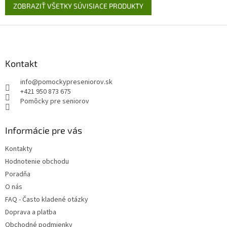
ZOBRAZIŤ VŠETKY SÚVISIACE PRODUKTY
Z
á
p
ä
Kontakt
t
info
@
pomockypreseniorov.sk
i
+421 950 873 675
e
Pomôcky pre seniorov
Informácie pre vás
Kontakty
Hodnotenie obchodu
Poradňa
O nás
FAQ - Často kladené otázky
Doprava a platba
Obchodné podmienky