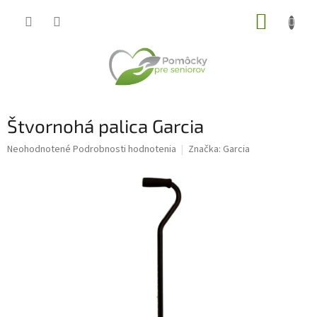
Prejsť
NÁKUP
na
obsah
KOŠÍK
Štvornohá palica Garcia
Priemerné
Neohodnotené
Podrobnosti hodnotenia
Značka:
Garcia
hodnotenie
produktu
je
0,0
z
5
hviezdičiek.