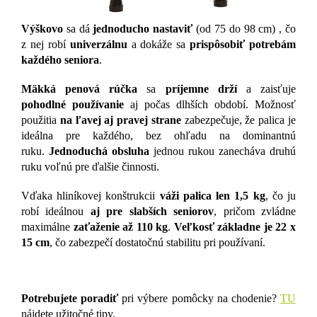
Výškovo
sa dá
jednoducho nastaviť
(od 75 do 98 cm) , čo
z nej robí
univerzálnu
a dokáže sa
prispôsobiť potrebám
každého seniora
.
Mäkká penová rúčka
sa
príjemne drží
a zaisťuje
pohodlné používanie
aj počas dlhších období. Možnosť
použitia
na ľavej aj pravej strane
zabezpečuje, že palica je
ideálna pre každého, bez ohľadu na dominantnú
ruku.
Jednoduchá obsluha
jednou rukou zanecháva druhú
ruku voľnú pre ďalšie činnosti.
Vďaka hliníkovej konštrukcii
váži palica len 1,5 kg
, čo ju
robí ideálnou
aj pre slabších seniorov
, pričom zvládne
maximálne
zaťaženie až 110 kg
.
Veľkosť základne je 22 x
15 cm
, čo zabezpečí dostatočnú stabilitu pri používaní.
Potrebujete poradiť
pri výbere pomôcky na chodenie?
TU
nájdete užitočné tipy.