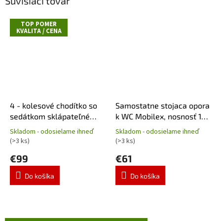
Súvisiaci tovar
TOP POMER
KVALITA / CENA
4 - kolesové chodítko so
Samostatne stojaca opora
sedátkom sklápateľné
k WC Mobilex, nosnosť 150
modré Impala, nosnosť
kg
Skladom - odosielame ihneď
Skladom - odosielame ihneď
Priemerné
Priemerné
150 kg
(>3 ks)
(>3 ks)
hodnotenie
hodnotenie
produktu
produktu
€99
€61
je
je
4,6
4,4
Do košíka
Do košíka
z
z
5
5
hviezdičiek.
hviezdičiek.