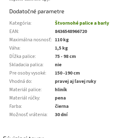
Dodatočné parametre
Kategória
:
Štvornohé palice a barly
EAN
:
8436548966720
Maximálna nosnosť
:
110 kg
Váha
:
1,5 kg
Dĺžka palice
:
75 - 98 cm
Skladacia palica
:
nie
Pre osoby vysoké
:
150 -190 cm
Vhodná do
:
pravej aj ľavej ruky
Materiál palice
:
hliník
Materiál rúčky
:
pena
Farba
:
čierna
Možnosť vrátenia
:
30 dní