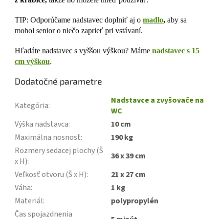
TIP: Odporúčame nadstavec doplniť aj o
madlo
,
aby sa
mohol senior o niečo zaprieť pri vstávaní.
Hľadáte nadstavec s vyššou výškou? Máme
nadstavec s 15
cm výškou
.
Dodatočné parametre
Nadstavce a zvyšovače na
Kategória
:
WC
Výška nadstavca
:
10 cm
Maximálna nosnosť
:
190 kg
Rozmery sedacej plochy (Š
36 x 39 cm
x H)
:
Veľkosť otvoru (Š x H)
:
21 x 27 cm
Váha
:
1 kg
Materiál
:
polypropylén
Čas spojazdnenia