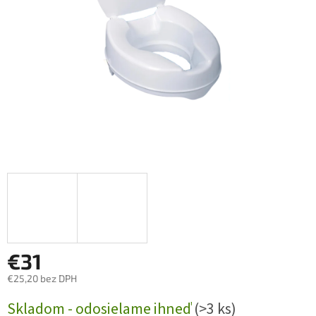
€31
€25,20 bez DPH
Jednotková
Skladom - odosielame ihneď
(>3 ks)
cena: