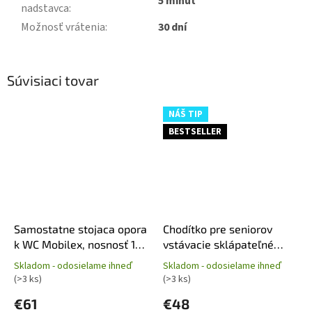
5 minút
nadstavca
:
Možnosť vrátenia
:
30 dní
Súvisiaci tovar
NÁŠ TIP
BESTSELLER
Samostatne stojaca opora
Chodítko pre seniorov
k WC Mobilex, nosnosť 150
vstávacie sklápateľné
kg
Mobilex
Skladom - odosielame ihneď
Skladom - odosielame ihneď
Priemerné
Priemerné
(>3 ks)
(>3 ks)
hodnotenie
hodnotenie
produktu
produktu
€61
€48