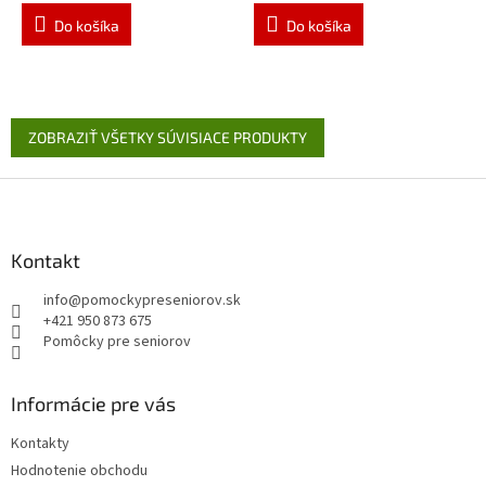
je
je
4,4
4,9
Do košíka
Do košíka
z
z
5
5
hviezdičiek.
hviezdičiek.
ZOBRAZIŤ VŠETKY SÚVISIACE PRODUKTY
Z
á
p
ä
Kontakt
t
info
@
pomockypreseniorov.sk
i
+421 950 873 675
e
Pomôcky pre seniorov
Informácie pre vás
Kontakty
Hodnotenie obchodu