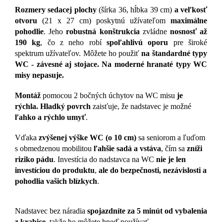
Rozmery sedacej plochy
(šírka 36, hĺbka 39 cm)
a veľkosť
otvoru
(21 x 27 cm) poskytnú užívateľom
maximálne
pohodlie
. Jeho
robustná konštrukcia
zvládne
nosnosť až
190 kg
, čo z neho robí
spoľahlivú oporu
pre široké
spektrum užívateľov. Môžete ho použiť
na štandardné typy
WC - závesné aj stojace. Na moderné hranaté typy WC
misy nepasuje.
Montáž
pomocou 2 bočných úchytov
na WC misu
je
rýchla.
Hladký povrch
zaisťuje, že nadstavec je možné
ľahko a rýchlo umyť
.
Vďaka
zvýšenej výške WC (o 10 cm)
sa seniorom a ľuďom
s obmedzenou mobilitou
ľahšie sadá a vstáva
, čím sa
zníži
riziko pádu
. Investícia do nadstavca na WC
nie je len
investíciou do produktu
,
ale do bezpečnosti, nezávislosti a
pohodlia vašich blízkych
.
Nadstavec bez náradia
spojazdníte za 5 minút od vybalenia
z krabice,
takže ho môžete hneď používať.