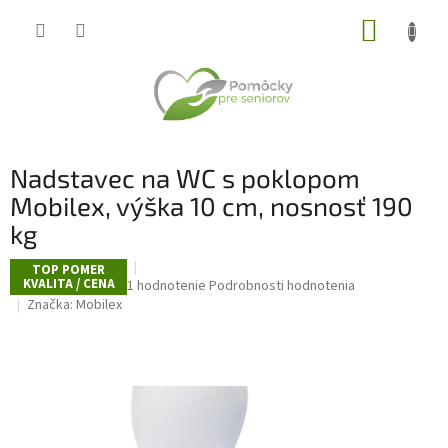
Prejsť
NÁKUP
na
obsah
KOŠÍK
Nadstavec na WC s poklopom
Mobilex, výška 10 cm, nosnosť 190
kg
TOP POMER
KVALITA / CENA
Priemerné
1 hodnotenie
Podrobnosti hodnotenia
hodnotenie
Značka:
Mobilex
produktu
je
5,0
z
5
hviezdičiek.