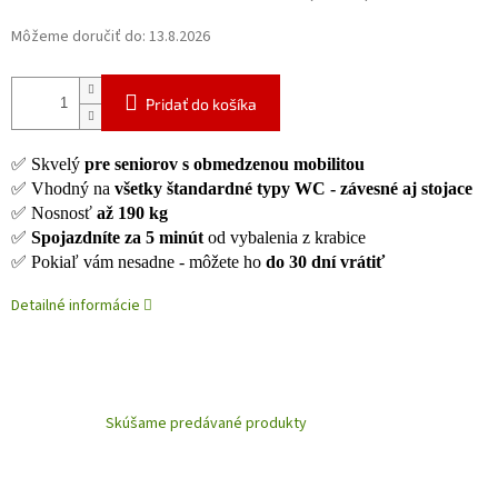
Môžeme doručiť do:
13.8.2026
Pridať do košíka
✅ Skvelý
p
re seniorov s obmedzenou mobilitou
✅ Vhodný na
všetky štandardné typy WC - závesné aj stojace
✅ Nosnosť
až 190 kg
✅
Spojazdníte za 5 minút
od vybalenia z krabice
✅ Pokiaľ vám nesadne - môžete ho
do 30 dní vrátiť
Detailné informácie
Skúšame predávané produkty