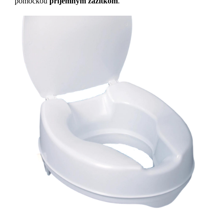
pomôckou
príjemným zážitkom
.