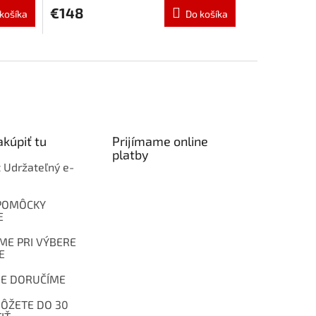
produktu
€148
košíka
Do košíka
je
4,8
z
5
hviezdičiek.
kúpiť tu
Prijímame online
platby
t Udržateľný e-
POMÔCKY
E
E PRI VÝBERE
E
E DORUČÍME
ÔŽETE DO 30