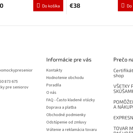
50
€38
Do košíka
Do 
Informácie pre vás
Prečo na
pomockypresenior
Kontakty
Certifiká
shop
Hodnotenie obchodu
50 873 675
Poradňa
VŠETKY 
ky pre seniorov
SKÚŠAM
O nás
FAQ - Často kladené otázky
POMÔŽEM
A NÁKUP
Doprava a platba
Obchodné podmienky
EXPRESN
Odstúpenie od zmluvy
TOVAR M
Vrátenie a reklamácia tovaru