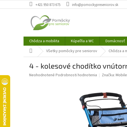
Prejsť
+421 950 873 675
info@pomockypreseniorov.sk
na
obsah
Chôdza a mobilita
Kúpeľňa a WC
Domácnosť
Domov
Všetky pomôcky pre seniorov
Chôdza a m
4 - kolesové chodítko vnúto
Priemerné
Neohodnotené
Podrobnosti hodnotenia
Značka:
Mobile
hodnotenie
produktu
je
0,0
z
5
hviezdičiek.