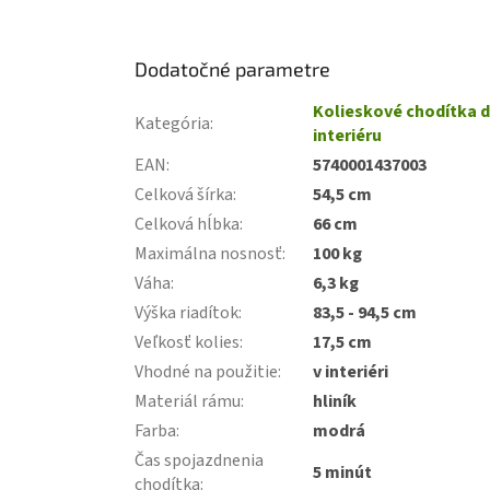
Dodatočné parametre
Kolieskové chodítka 
Kategória
:
interiéru
EAN
:
5740001437003
Celková šírka
:
54,5 cm
Celková hĺbka
:
66 cm
Maximálna nosnosť
:
100 kg
Váha
:
6,3 kg
Výška riadítok
:
83,5 - 94,5 cm
Veľkosť kolies
:
17,5 cm
Vhodné na použitie
:
v interiéri
Materiál rámu
:
hliník
Farba
:
modrá
Čas spojazdnenia
5 minút
chodítka
: