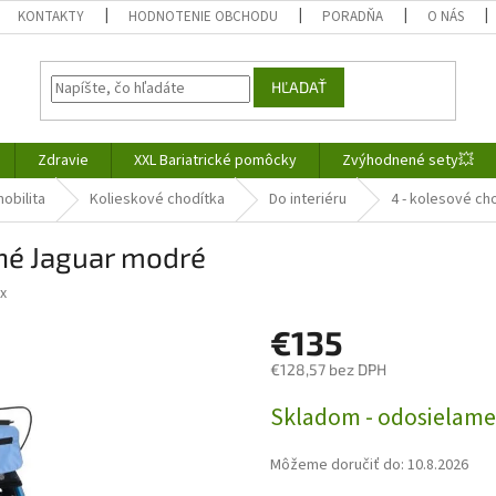
KONTAKTY
HODNOTENIE OBCHODU
PORADŇA
O NÁS
HĽADAŤ
Zdravie
XXL Bariatrické pomôcky
Zvýhodnené sety💥
obilita
Kolieskové chodítka
Do interiéru
4 - kolesové c
rné Jaguar modré
x
€135
€128,57 bez DPH
Jednotková
Skladom - odosielame
cena:
Môžeme doručiť do:
10.8.2026