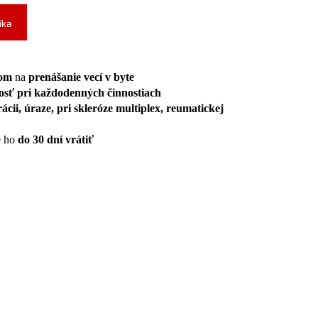
íka
kom
na
prenášanie vecí v byte
osť pri každodenných činnostiach
ácii,
úraze, pri
skleróze multiplex,
reumatickej
e ho
do 30 dní vrátiť