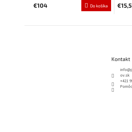
produktu
€104
€15,
Do košíka
je
5,0
z
5
Z
hviezdičiek.
á
p
ä
t
Kontakt
i
e
info
@
ov.sk
+421 9
Pomôc