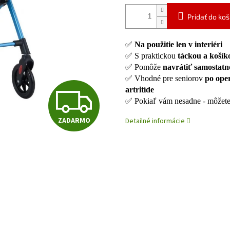
Pridať do koš
✅
Na použitie len v interiéri
✅ S praktickou
táckou a koší
✅ Pomôže
navrátiť samostatn
✅ Vhodné pre seniorov
po oper
Z
artritíde
✅ Pokiaľ vám nesadne - môžet
ZADARMO
Detailné informácie
A
D
A