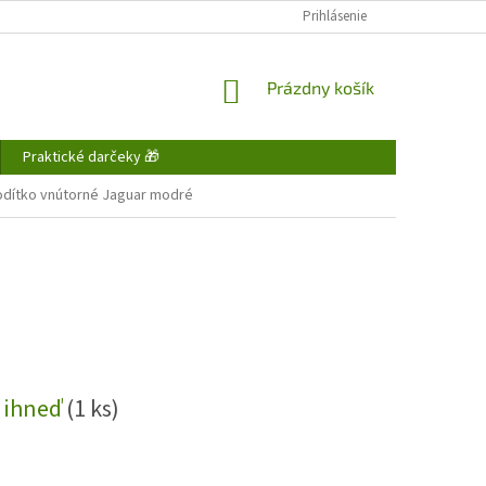
FAQ - ČASTO KLADENÉ OTÁZKY
DOPRAVA A PLATBA
Prihlásenie
OBCHODNÉ P
NÁKUPNÝ
Prázdny košík
KOŠÍK
Praktické darčeky 🎁
hodítko vnútorné Jaguar modré
 ihneď
(1 ks)