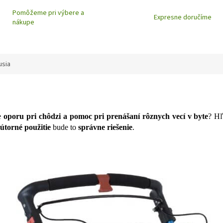
R
Pomôžeme pri výbere a
Expresne doručíme
nákupe
M
usia
O
je
oporu pri chôdzi a pomoc pri prenášaní rôznych vecí v byte
? Hľ
útorné použitie
bude to
správne riešenie
.