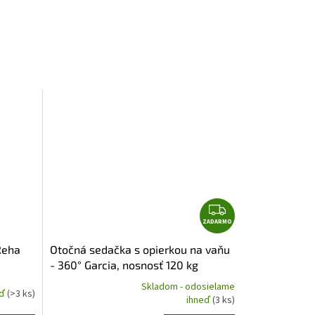
Z
ZADARMO
A
D
Reha
Otočná sedačka s opierkou na vaňu
A
- 360° Garcia, nosnosť 120 kg
R
Skladom - odosielame
M
eď
(>3 ks)
Priemerné
ihneď
(3 ks)
hodnotenie
O