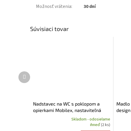
Možnosť vrátenia
:
30 dní
Súvisiaci tovar
Ďalší
produkt
Nadstavec na WC s poklopom a
Madlo 
opierkami Mobilex, nastaviteľná
design
výška 6-10-15cm, nosnosť 120kg
Skladom - odosielame
Priemerné
ihneď
(2 ks)
hodnotenie