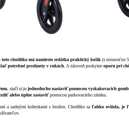
-
toto chodítko má namiesto sedátka praktický košík
(s nosnosťou 5
nášať potrebné predmety v rukách
. A zároveň poskytne
oporu pri ch
dému
, stačí si ju
jednoducho nastaviť pomocou vyskakovacích gomb
zdiť alebo úplne zastaviť
pomocou parkovacieho zámku.
ami a zadnými kolieskami s brzdou. Chodítko sa
ľahko ovláda, je 
užívateľov.