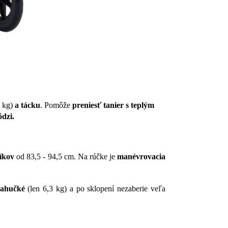
 kg)
a tácku
.
Pomôže
preniesť tanier s teplým
ôdzi.
íkov
od 83,5 - 94,5 cm. Na rúčke je
manévrovacia
ľahučké
(len 6,3 kg) a po sklopení nezaberie veľa