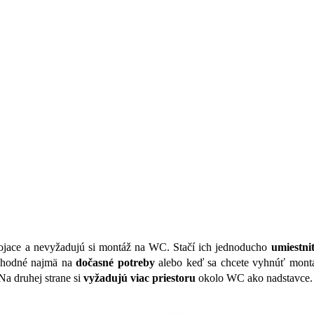
stojace a nevyžadujú si montáž na WC. Stačí ich jednoducho
umiestni
vhodné najmä na
dočasné potreby
alebo keď sa chcete vyhnúť mont
 Na druhej strane si
vyžadujú viac priestoru
okolo WC ako nadstavce.