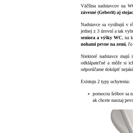
Väčšina nadstavcov na WC
závesné (Geberit) aj stojac
Nadstavce sa vyrábajú v r
jednej z 3 úrovní a tak vyb
seniora a výšky WC
, na 
nohami pevne na zemi
, čo
Niektoré nadstavce majú i
odklápateľné a môže si ic
odporúčame dokúpiť nejak
Existuju 2 typy uchytenia:
pomocou šróbov sa n
ak chcete naozaj pevn