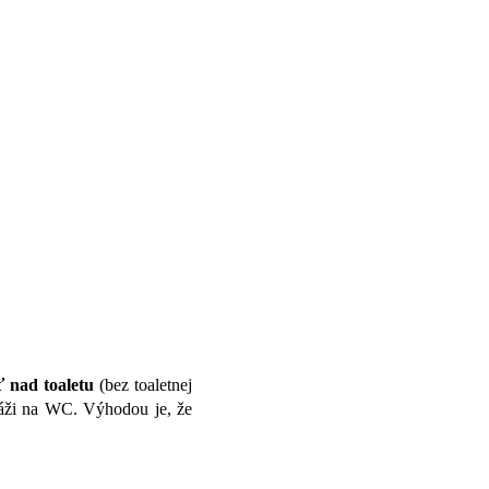
ť nad toaletu
(bez toaletnej
áži na WC. Výhodou je, že