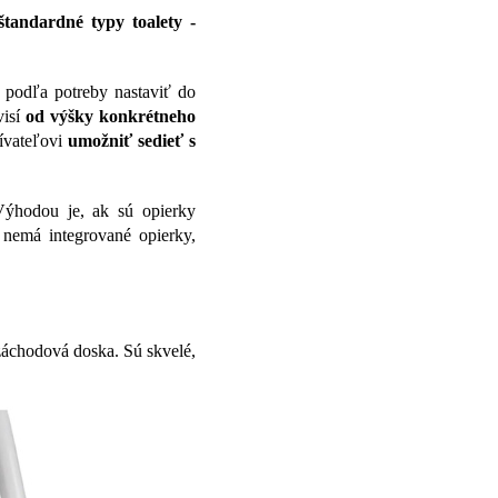
štandardné typy toalety -
e podľa potreby nastaviť do
visí
od výšky konkrétneho
žívateľovi
umožniť sedieť s
 Výhodou je, ak sú opierky
i nemá integrované opierky,
áchodová doska. Sú skvelé,