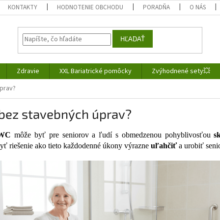
KONTAKTY
HODNOTENIE OBCHODU
PORADŇA
O NÁS
HĽADAŤ
Zdravie
XXL Bariatrické pomôcky
Zvýhodnené sety💥
prav?
 bez stavebných úprav?
 WC
môže byť pre seniorov a ľudí s obmedzenou pohyblivosťou
s
yť riešenie ako tieto každodenné úkony výrazne
uľahčiť
a urobiť seni