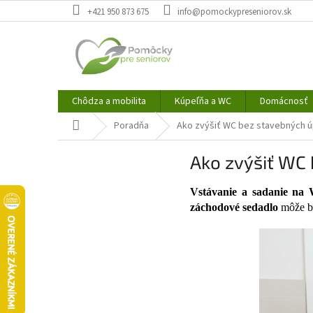
Prejsť
+421 950 873 675
info@pomockypreseniorov.sk
na
obsah
Chôdza a mobilita
Kúpeľňa a WC
Domácnosť
Domov
Poradňa
Ako zvýšiť WC bez stavebných ú
Ako zvýšiť WC
Vstávanie a sadanie na
záchodové sedadlo
môže b