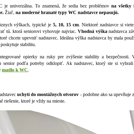
 je univerzálna. To znamená, že sedia bez problémov
na všetky 
e.
Žiaľ,
na moderné hranaté typy WC nadstavce nepasujú.
ôznych výškach, typické je
5, 10, 15 cm
. Niektoré nadstavce si viet
rať tú. ktorá seniorovi vyhovuje najviac.
Vhodná výška
nadstavca zá
ktoré chcete upevniť nadstavec. Ideálna výška nadstavca by mala pou
 poskytuje stabilitu.
ntegrované opierky na ruky pre zvýšenie stability a bezpečnosti.
h senior podľa potreby odklopiť.
Ak nadstavec, ktorý ste si vybral
é
madlo k WC
.
adstavec
uchytí do montážnych otvorov
- podobne ako sa upevňuje z
é riešenie, ktoré je vždy na mieste.