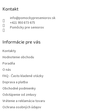
d
p
a
ä
Kontakt
c
t
i
info
@
pomockypreseniorov.sk
i
e
+421 950 873 675
p
e
Pomôcky pre seniorov
r
v
k
Informácie pre vás
y
v
Kontakty
ý
Hodnotenie obchodu
p
i
Poradňa
s
O nás
u
FAQ - Často kladené otázky
Doprava a platba
Obchodné podmienky
Odstúpenie od zmluvy
Vrátenie a reklamácia tovaru
Ochrana osobných údajov