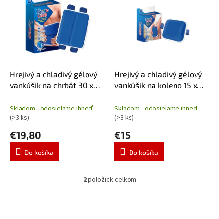
p
p
r
i
o
s
d
p
u
r
k
o
t
d
Hrejivý a chladivý gélový
Hrejivý a chladivý gélový
o
u
vankúšik na chrbát 30 x
vankúšik na koleno 15 x
v
k
25cm
15cm
t
Skladom - odosielame ihneď
Skladom - odosielame ihneď
o
(>3 ks)
(>3 ks)
v
€19,80
€15
Do košíka
Do košíka
2
položiek celkom
O
v
l
Z
á
á