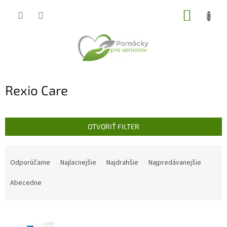
Prejsť
NÁKUP
na
obsah
KOŠÍK
Rexio Care
OTVORIŤ FILTER
R
a
Odporúčame
Najlacnejšie
Najdrahšie
Najpredávanejšie
d
e
Abecedne
n
i
V
e
ý