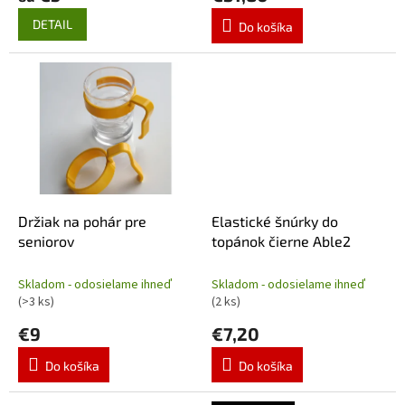
DETAIL
Do košíka
Držiak na pohár pre
Elastické šnúrky do
seniorov
topánok čierne Able2
Skladom - odosielame ihneď
Skladom - odosielame ihneď
(>3 ks)
(2 ks)
€9
€7,20
Do košíka
Do košíka