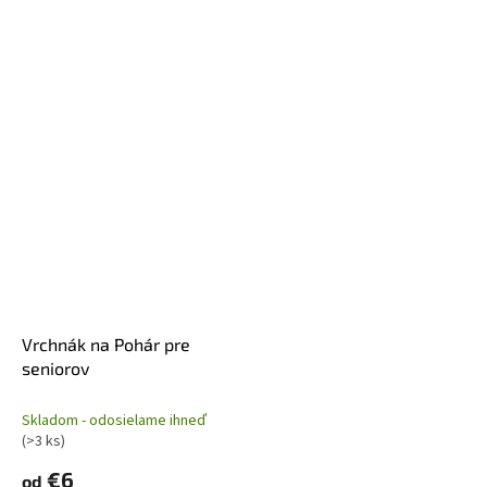
Vrchnák na Pohár pre
seniorov
Skladom - odosielame ihneď
(>3 ks)
€6
od