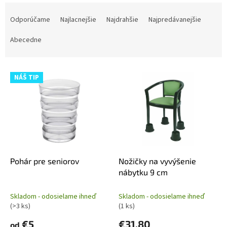
R
a
Odporúčame
Najlacnejšie
Najdrahšie
Najpredávanejšie
d
e
Abecedne
n
i
V
e
NÁŠ TIP
ý
p
p
r
i
o
s
d
p
u
r
k
o
t
d
Pohár pre seniorov
Nožičky na vyvýšenie
o
u
nábytku 9 cm
v
k
t
Skladom - odosielame ihneď
Skladom - odosielame ihneď
o
(>3 ks)
(1 ks)
v
€5
€31,80
od