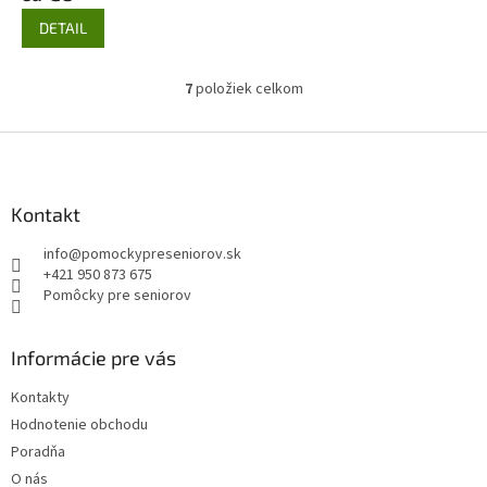
DETAIL
7
položiek celkom
O
v
l
Z
á
á
d
p
a
ä
Kontakt
c
t
i
info
@
pomockypreseniorov.sk
i
e
+421 950 873 675
p
e
Pomôcky pre seniorov
r
v
k
Informácie pre vás
y
v
Kontakty
ý
Hodnotenie obchodu
p
i
Poradňa
s
O nás