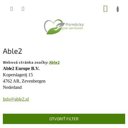
Prejsť
NÁKUP
na
obsah
KOŠÍK
Able2
Webová stránka značky:
Able2
Able2 Europe B.V.
Koperslagerij 15
4762 AR, Zevenbergen
Nederland
Info@able2.nl
OTVORIŤ FILTER