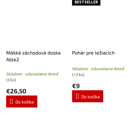
BESTSELLER
Mäkká záchodová doska
Pohár pre ležiacich
Able2
Skladom - odosielame ihneď
Priemerné
Skladom - odosielame ihneď
(>3 ks)
hodnotenie
(3 ks)
produktu
€9
€26,50
je
5,0
Do košíka
z
Do košíka
5
hviezdičiek.