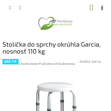
Prejsť
NÁKUP
na
obsah
KOŠÍK
Stolička do sprchy okrúhla Garcia,
nosnosť 110 kg
Značka:
Garcia
NÁŠ TIP
Priemerné
1 hodnotenie
Podrobnosti hodnotenia
hodnotenie
produktu
je
5,0
z
5
hviezdičiek.