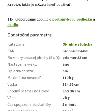
krabice
, takže ju môžete hneď používať
.
TIP: Odporúčame doplniť o
protišmykovú podložku
a
madlo
.
Dodatočné parametre
Kategória
:
Okrúhle stoličky
EAN
:
8436548964450
Rozmery sedacej plochy (Š x D)
:
priemer 33 cm
Nastavenie výšky
:
áno
Opierka chrbta
:
nie
Maximálna nosnosť
:
110 kg
Výška
:
38 - 56 cm
Spodný rozmer nožičiek
:
36 x 36 cm
Váha
:
2 kg
Čas spojazdnenia stoličky
:
5 minút