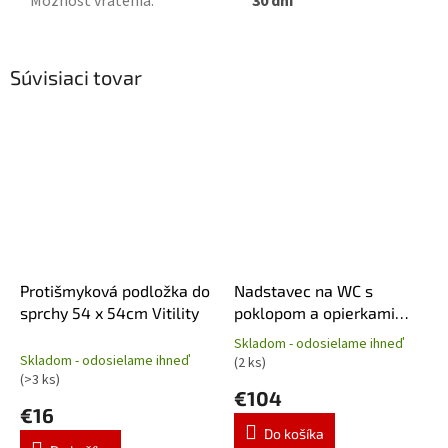
Možnosť vrátenia
:
30 dní
Súvisiaci tovar
Protišmyková podložka do
Nadstavec na WC s
sprchy 54 x 54cm Vitility
poklopom a opierkami
Mobilex, nastaviteľná
Skladom - odosielame ihneď
Priemerné
výška 6-10-15cm, nosnosť
Skladom - odosielame ihneď
(2 ks)
hodnotenie
120kg
(>3 ks)
produktu
€104
€16
je
5,0
Do košíka