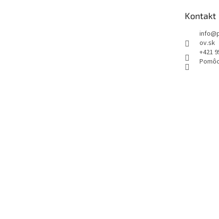
t
Kontakt
i
e
info
@
ov.sk
+421 9
Pomôc