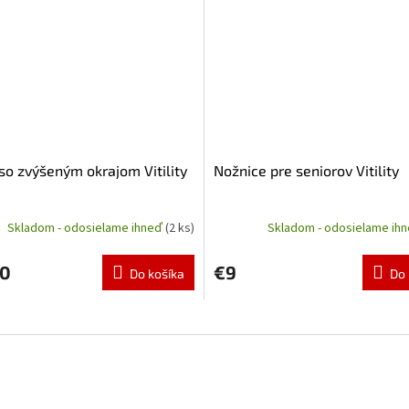
 so zvýšeným okrajom Vitility
Nožnice pre seniorov Vitility
Skladom - odosielame ihneď
(2 ks)
Skladom - odosielame ih
50
€9
Do košíka
Do 