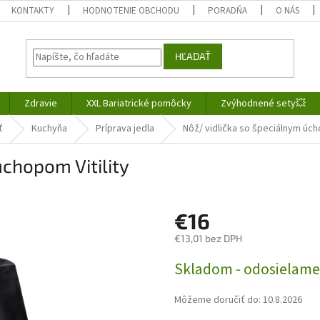
KONTAKTY
HODNOTENIE OBCHODU
PORADŇA
O NÁS
HĽADAŤ
Zdravie
XXL Bariatrické pomôcky
Zvýhodnené sety💥
ť
Kuchyňa
Príprava jedla
Nôž/ vidlička so špeciálnym úcho
úchopom Vitility
€16
€13,01 bez DPH
Jednotková
Skladom - odosielame
cena:
Môžeme doručiť do:
10.8.2026