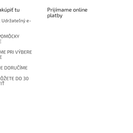
kúpiť tu
Prijímame online
platby
t Udržateľný e-
POMÔCKY
E
E PRI VÝBERE
E
E DORUČÍME
ÔŽETE DO 30
IŤ