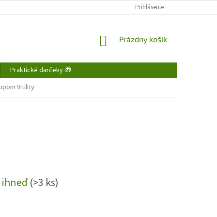
FAQ - ČASTO KLADENÉ OTÁZKY
DOPRAVA A PLATBA
Prihlásenie
OBCHODNÉ P
NÁKUPNÝ
Prázdny košík
KOŠÍK
Praktické darčeky 🎁
pom Vitility
 ihneď
(>3 ks)