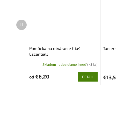
Ďalší
produkt
Pomôcka na otváranie fliaš
Tanier
Escentiall
Skladom - odosielame ihneď
(>3 ks)
€6,20
€13,
od
DETAIL
Z
á
p
ä