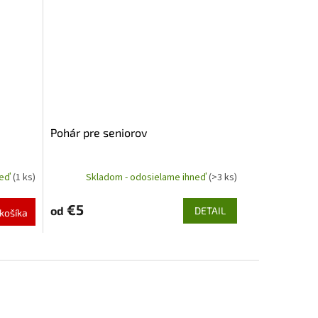
Pohár pre seniorov
neď
(1 ks)
Skladom - odosielame ihneď
(>3 ks)
€5
od
DETAIL
košíka