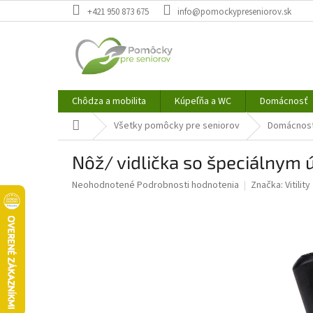
Prejsť
+421 950 873 675
info@pomockypreseniorov.sk
na
obsah
Chôdza a mobilita
Kúpeľňa a WC
Domácnosť
Domov
Všetky pomôcky pre seniorov
Domácnos
Nôž/ vidlička so špeciálnym 
Priemerné
Neohodnotené
Podrobnosti hodnotenia
Značka:
Vitility
hodnotenie
produktu
je
0,0
z
5
hviezdičiek.