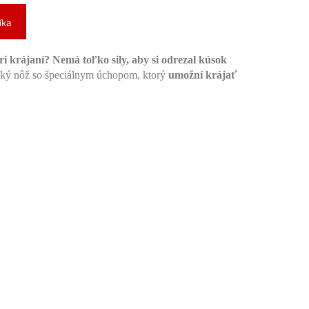
íka
ri krájaní?
Nemá toľko sily, aby si odrezal kúsok
ký nôž so špeciálnym úchopom, ktorý
umožní krájať