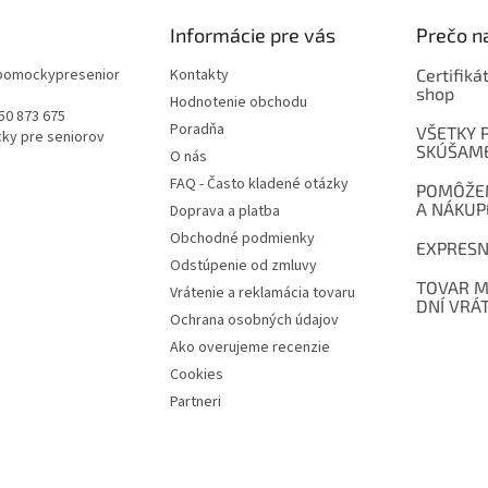
Informácie pre vás
Prečo na
pomockypresenior
Kontakty
Certifiká
shop
Hodnotenie obchodu
50 873 675
Poradňa
VŠETKY 
ky pre seniorov
SKÚŠAM
O nás
FAQ - Často kladené otázky
POMÔŽEM
A NÁKUP
Doprava a platba
Obchodné podmienky
EXPRESN
Odstúpenie od zmluvy
TOVAR M
Vrátenie a reklamácia tovaru
DNÍ VRÁT
Ochrana osobných údajov
Ako overujeme recenzie
Cookies
Partneri