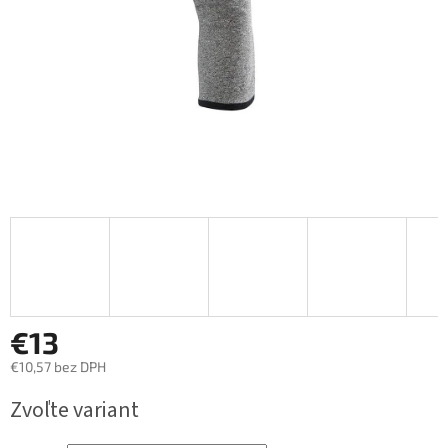
€13
€10,57 bez DPH
Jednotková
Zvoľte variant
cena: