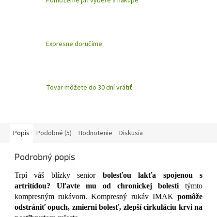
Pomôžeme pri výbere a nákupe
Expresne doručíme
Tovar môžete do 30 dní vrátiť
Popis
Podobné (5)
Hodnotenie
Diskusia
Podrobný popis
Trpí váš blízky senior
bolesťou lakťa spojenou s
artritídou?
Uľavte mu od chronickej bolesti
týmto
kompresným rukávom. Kompresný rukáv IMAK
pomôže
odstrániť opuch, zmierni bolesť, zlepší cirkuláciu krvi na