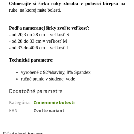
Odmerajte si šírku ruky zhruba v polovici bicepsu
na
ruke, na ktorej máte bolesti.
Podľa nameranej šírky zvoľte veľkosť:
- od 20,3 do 28 cm = veľkosť S
- od 28 do 33 cm = veľkosť M
- od 33 do 40,6 cm = veľkosť L
Technické parametre:
vyrobené z 92%bavlny, 8% Spandex
ručné pranie v studenej vode
Dodatočné parametre
Kategória
:
Zmiernenie bolesti
EAN
:
Zvoľte variant
Súvisiaci tovar