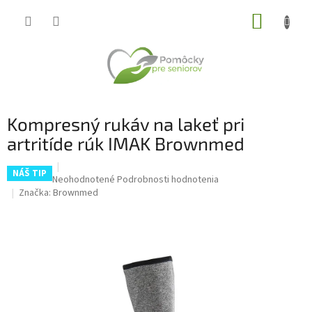
Prejsť
NÁKUP
na
obsah
KOŠÍK
Kompresný rukáv na lakeť pri
artritíde rúk IMAK Brownmed
NÁŠ TIP
Priemerné
Neohodnotené
Podrobnosti hodnotenia
hodnotenie
Značka:
Brownmed
produktu
je
0,0
z
5
hviezdičiek.