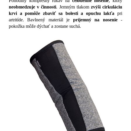
Pohodlný kompresný rukáv na
celodenné nosenie
, ktorý
neobmedzuje v činnosti
. J
emným tlakom
zvýši cirkuláciu
krvi a pomôže zbaviť sa bolesti a opuchu lakťa
pri
artritíde. B
avlnený materiál je
príjemný na nosenie
-
pokožka môže dýchať a zostane suchá.