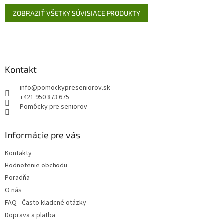
ZOBRAZIŤ VŠETKY SÚVISIACE PRODUKTY
Z
á
p
ä
Kontakt
t
info
@
pomockypreseniorov.sk
i
+421 950 873 675
e
Pomôcky pre seniorov
Informácie pre vás
Kontakty
Hodnotenie obchodu
Poradňa
O nás
FAQ - Často kladené otázky
Doprava a platba