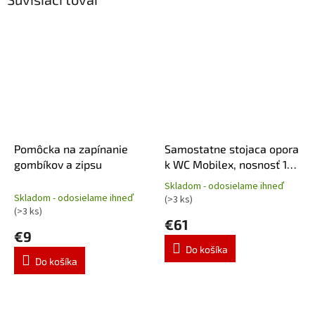
Pomôcka na zapínanie
Samostatne stojaca opora
gombíkov a zipsu
k WC Mobilex, nosnosť 150
kg
Skladom - odosielame ihneď
Priemerné
Skladom - odosielame ihneď
(>3 ks)
hodnotenie
(>3 ks)
produktu
€61
€9
je
4,4
Do košíka
z
Do košíka
5
hviezdičiek.