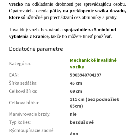
vrecko
na odkladanie drobností pre sprevádzajúcu osobu.
Opatrovatelia ocenia
pätky na preklopenie vozíka dozadu,
ktoré
sú užitočné pri prechádzaní cez obrubníky a prahy.
Invalidný vozík bez náradia
spojazdníte za 5 minút od
vybalenia z krabice,
ta
kže ho môžete hneď používať.
Dodatočné parametre
Mechanické invalidné
Kategória
:
vozíky
EAN
:
5903940704197
Šírka sedátka
:
45 cm
Celková šírka
:
69 cm
111 cm (bez podnožiek
Celková hĺbka
:
85cm)
Manévrovacie brzdy
:
nie
Typ kolies
:
bezdušové
Rýchloupínacie zadné
áno