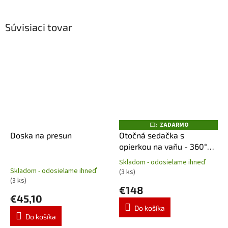
Súvisiaci tovar
ZADARMO
Z
A
Doska na presun
Otočná sedačka s
D
opierkou na vaňu - 360°
A
R
Garcia, nosnosť 120 kg
M
Skladom - odosielame ihneď
Priemerné
O
Skladom - odosielame ihneď
(3 ks)
hodnotenie
(3 ks)
produktu
€148
€45,10
je
4,8
Do košíka
z
Do košíka
5