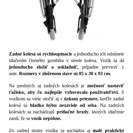
Zadné kolesá sú rýchloupínacie
a jednoducho ich odnímete
stlačením čierného gombíka v strede kolesa.
Vozík sa dá
jednoducho zložiť a uskladniť,
prípadne previezť v
aute.
Rozmery v zloženom stave sú 85 x 30 x 93 cm.
Na predných aj zadných kolesách je
možnosť nastaviť
ťažisko, aby čo najlepšie vyhovovalo používateľovi.
S
vozíkom sa viete otočiť aj v
úzkom priestore,
keďže zadné
kolesá sa
hladko hýbu nezávisle od seba
. Na zadných
kolesách sa nachádzajú
prítlačné brzdy
, ktorých stlačenie
zaistí, že sa
vozík nepohne.
Zo zadnej strany vozíka sa nachádza aj
malé praktické