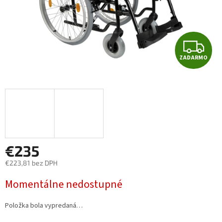
Z
ZADARMO
A
D
A
R
M
€235
€223,81 bez DPH
O
Jednotková
Momentálne nedostupné
cena:
Položka bola vypredaná…