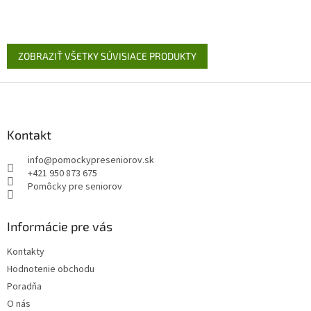
hviezdičiek.
ZOBRAZIŤ VŠETKY SÚVISIACE PRODUKTY
Z
á
p
ä
Kontakt
t
info
@
pomockypreseniorov.sk
i
+421 950 873 675
e
Pomôcky pre seniorov
Informácie pre vás
Kontakty
Hodnotenie obchodu
Poradňa
O nás