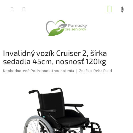
Prejsť
NÁKUP
na
obsah
KOŠÍK
Invalidný vozík Cruiser 2, šírka
sedadla 45cm, nosnosť 120kg
Priemerné
Neohodnotené
Podrobnosti hodnotenia
Značka:
Reha Fund
hodnotenie
produktu
je
0,0
z
5
hviezdičiek.