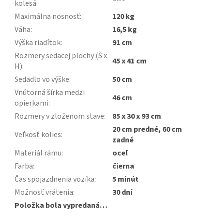
kolesá
:
Maximálna nosnosť
:
120 kg
Váha
:
16,5 kg
Výška riadítok
:
91 cm
Rozmery sedacej plochy (Š x
45 x 41 cm
H)
:
Sedadlo vo výške
:
50 cm
Vnútorná šírka medzi
46 cm
opierkami
:
Rozmery v zloženom stave
:
85 x 30 x 93 cm
20 cm predné, 60 cm
Veľkosť kolies
:
zadné
Materiál rámu
:
oceľ
Farba
:
čierna
Čas spojazdnenia vozíka
:
5 minút
Možnosť vrátenia
:
30 dní
Položka bola vypredaná…