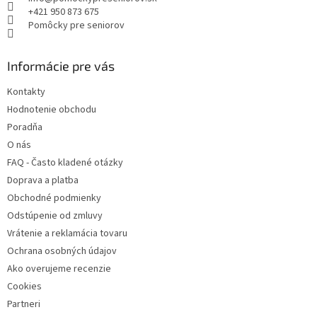
i
+421 950 873 675
e
Pomôcky pre seniorov
Informácie pre vás
Kontakty
Hodnotenie obchodu
Poradňa
O nás
FAQ - Často kladené otázky
Doprava a platba
Obchodné podmienky
Odstúpenie od zmluvy
Vrátenie a reklamácia tovaru
Ochrana osobných údajov
Ako overujeme recenzie
Cookies
Partneri