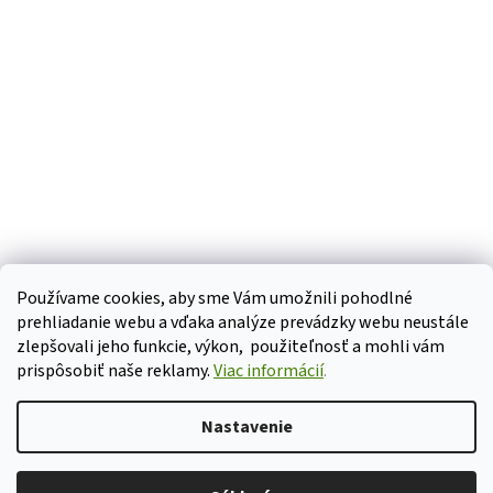
Používame cookies, aby sme Vám umožnili pohodlné
Cookies
prehliadanie webu a vďaka analýze prevádzky webu neustále
zlepšovali jeho funkcie, výkon, použiteľnosť a mohli vám
prispôsobiť naše reklamy.
Viac informácií
.
Vytvoril Shoptet
Nastavenie
Milí zákazníci a zákazníčky, objednávky prijaté po 7.8. 11:00 budeme
Copyright 2026
Pomôcky pre seniorov
. Všetky práva vyhradené.
odosielať v stredu 12.8.. Zároveň aj osobný odber bude možný od 12.8..