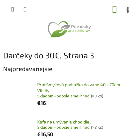
Prejsť
NÁKUP
na
obsah
KOŠÍK
Darčeky do 30€
, Strana 3
Najpredávanejšie
Protišmyková podložka do vane 40 x 70cm
Vitility
Skladom - odosielame ihneď
(>3 ks)
€16
Kefa na umývanie chodidiel
Skladom - odosielame ihneď
(>3 ks)
€16,50