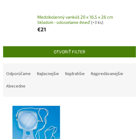
Medzikolenný vankúš 20 x 16,5 x 26 cm
Skladom - odosielame ihneď
(>3 ks)
€21
Výpis produktov
OTVORIŤ FILTER
R
a
Odporúčame
Najlacnejšie
Najdrahšie
Najpredávanejšie
d
e
Abecedne
n
i
e
p
r
o
d