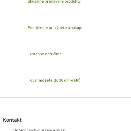
Skúšame predávané produkty
i
i
e
e
p
r
v
Pomôžeme pri výbere a nákupe
k
y
v
ý
p
Expresne doručíme
i
s
u
Tovar môžete do 30 dní vrátiť
Z
á
p
ä
Kontakt
t
info
@
pomockypreseniorov.sk